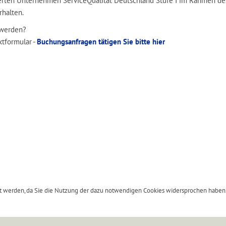
ierten Unternehmen ServiceQualität Deutschland Stufe I im Rahmen de
rhalten.
swerden?
ktformular -
Buchungsanfragen tätigen Sie bitte hier
igt werden, da Sie die Nutzung der dazu notwendigen Cookies widersprochen haben. 