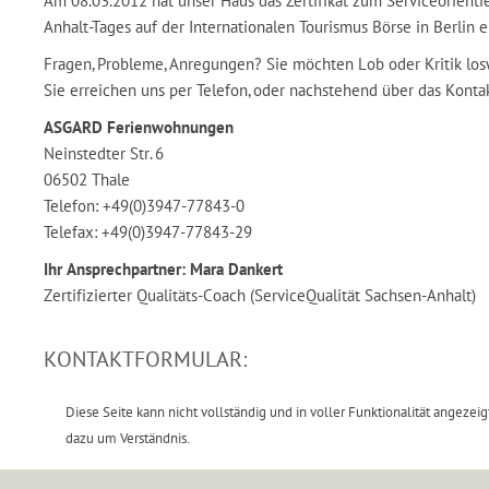
Am 08.03.2012 hat unser Haus das Zertifikat zum Serviceorient
Anhalt-Tages auf der Internationalen Tourismus Börse in Berlin e
Fragen, Probleme, Anregungen? Sie möchten Lob oder Kritik lo
Sie erreichen uns per Telefon, oder nachstehend über das Konta
ASGARD Ferienwohnungen
Neinstedter Str. 6
06502 Thale
Telefon: +49(0)3947-77843-0
Telefax: +49(0)3947-77843-29
Ihr Ansprechpartner: Mara Dankert
Zertifizierter Qualitäts-Coach (ServiceQualität Sachsen-Anhalt)
KONTAKTFORMULAR:
Diese Seite kann nicht vollständig und in voller Funktionalität angeze
dazu um Verständnis.