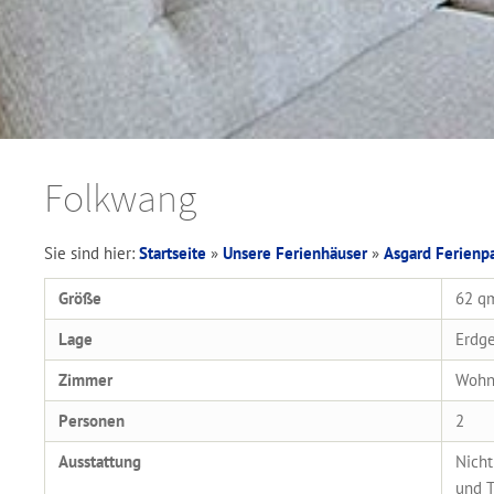
Folkwang
Sie sind hier:
Startseite
»
Unsere Ferienhäuser
»
Asgard Ferienp
Größe
62 q
Lage
Erdg
Zimmer
Wohnz
Personen
2
Ausstattung
Nicht
und T