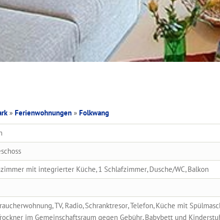
ark
»
Ferienwohnungen
»
Folkwang
m
eschoss
immer mit integrierter Küche, 1 Schlafzimmer, Dusche/WC, Balkon
raucherwohnung, TV, Radio, Schranktresor, Telefon, Küche mit Spülmasc
rockner im Gemeinschaftsraum gegen Gebühr, Babybett und Kinderstuhl